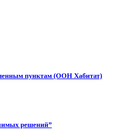
селенным пунктам (ООН Хабитат)
ачимых решений”